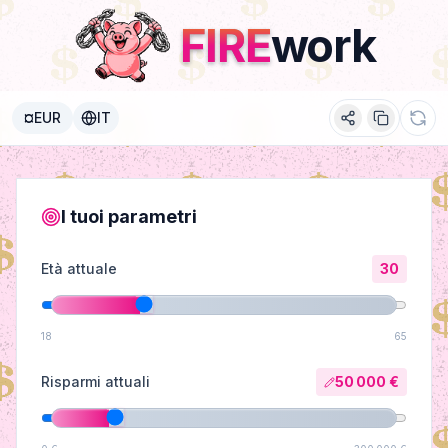
FIRE
FIRE
work
¤
EUR
IT
I tuoi parametri
Età attuale
30
18
65
Risparmi attuali
50 000 €