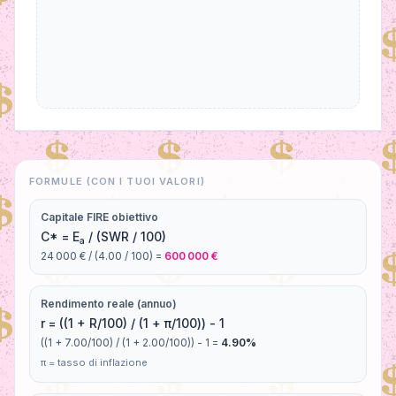
FORMULE (CON I TUOI VALORI)
Capitale FIRE obiettivo
C* = E
/ (SWR / 100)
a
24 000 €
/ (
4.00
/ 100) =
600 000 €
Rendimento reale (annuo)
r = ((1 + R/100) / (1 + π/100)) - 1
((1 +
7.00
/100) / (1 +
2.00
/100)) - 1 =
4.90
%
π = tasso di inflazione