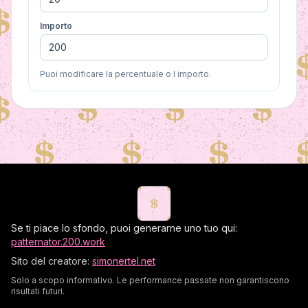
che un tasso di prelievo del 4% ha retto
Importo
nella grande maggioranza degli scenari di
mercato statunitensi su 30 anni.
Puoi modificare la percentuale o l importo.
Se ti piace lo sfondo, puoi generarne uno tuo qui:
patternator.200.work
Sito del creatore:
simonertel.net
Solo a scopo informativo. Le performance passate non garantiscono
risultati futuri.