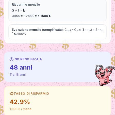
Risparmio mensile
S = I - E
3 500 €
-
2 000 €
=
1 500 €
Evoluzione mensile (semplificata)
:
C
= C
× (1 + r
) + S
·
r
n+1
n
m
m
˜
0.400
%
INDIPENDENZA A
48 anni
Tra 18 anni
TASSO DI RISPARMIO
42.9%
1 500 € / mese