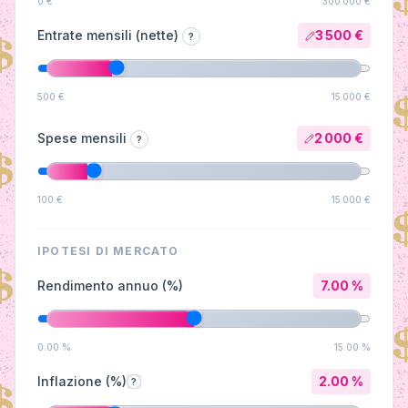
0 €
300 000 €
Entrate mensili (nette)
3 500 €
?
500 €
15 000 €
Spese mensili
2 000 €
?
100 €
15 000 €
IPOTESI DI MERCATO
Rendimento annuo (%)
7.00
%
0.00
%
15.00
%
Inflazione (%)
2.00
%
?